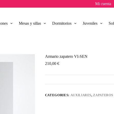
Mi cuenta
lones
Mesas y sillas
Dormitorios
Juveniles
So
Armario zapatero VI-SEN
210,00
€
CATEGORIES:
AUXILIARES
,
ZAPATEROS