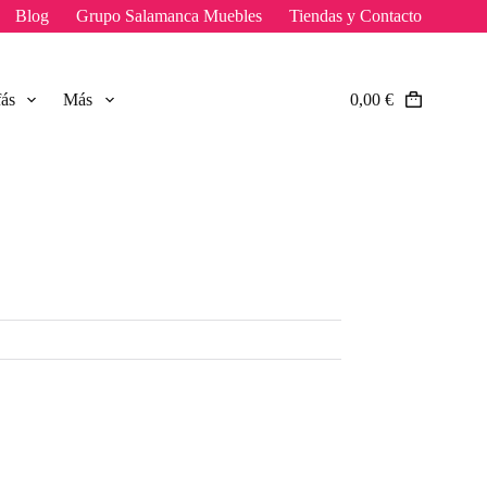
Blog
Grupo Salamanca Muebles
Tiendas y Contacto
fás
Más
0,00
€
Carro
de
compra