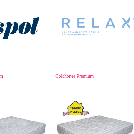
um
Colchones Premium