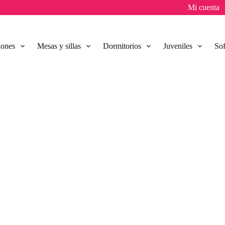
Mi cuenta
lones
Mesas y sillas
Dormitorios
Juveniles
So