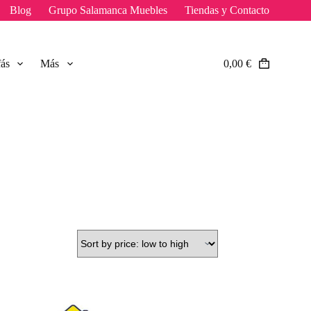
Blog
Grupo Salamanca Muebles
Tiendas y Contacto
fás
Más
0,00
€
Carro
de
compra