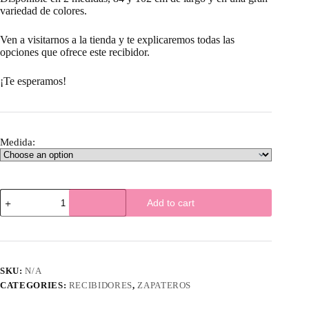
variedad de colores.
Ven a visitarnos a la tienda y te explicaremos todas las
opciones que ofrece este recibidor.
¡Te esperamos!
Medida:
Recibidor
Add to cart
zapatero
GUZ
2
quantity
SKU:
N/A
CATEGORIES:
RECIBIDORES
,
ZAPATEROS