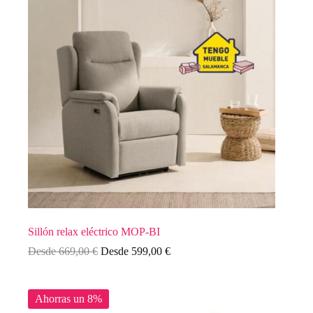
Sillón relax eléctrico MOP-BI
Desde
669,00
€
Desde
599,00
€
Ahorras un 8%