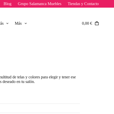
Blog
Grupo Salamanca Muebles
Tiendas y Contacto
fás
Más
0,00
€
Carro
de
compra
titud de telas y colores para elegir y tener ese
s deseado en tu salón.