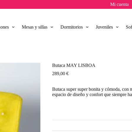
Mi cuenta
lones
Mesas y sillas
Dormitorios
Juveniles
So
Butaca MAY LISBOA
289,00
€
Butaca super super bonita y cómoda, con mul
espacio de diseño y confort que siempre ha