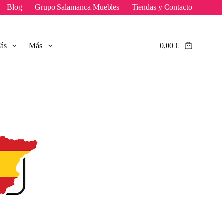
Blog
Grupo Salamanca Muebles
Tiendas y Contacto
fás
Más
0,00
€
Carro
de
compra