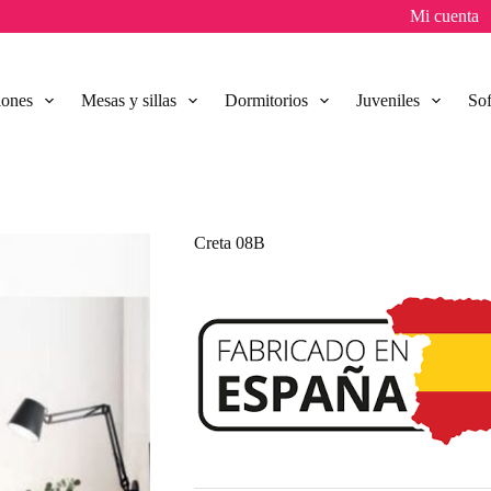
Mi cuenta
lones
Mesas y sillas
Dormitorios
Juveniles
So
Creta 08B