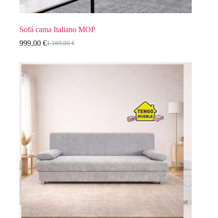
Sofá cama Italiano MOP
999,00
€
1.189,00
€