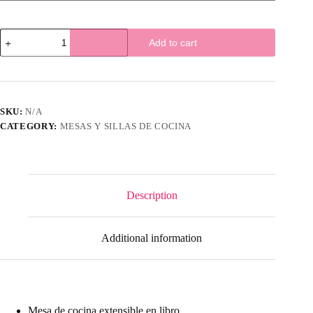
Mesa
Add to cart
de
cocina
libro
VI-
NO
quantity
SKU:
N/A
CATEGORY:
MESAS Y SILLAS DE COCINA
Description
Additional information
Mesa de cocina extensible en libro.