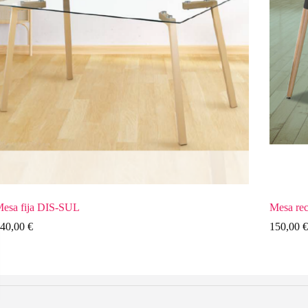
esa fija DIS-SUL
Mesa re
40,00
€
150,00
€