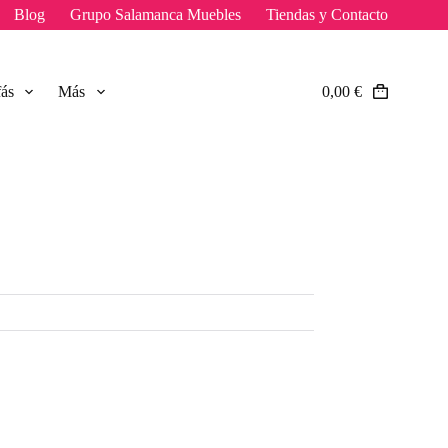
Blog
Grupo Salamanca Muebles
Tiendas y Contacto
fás
Más
0,00
€
Carro
de
compra