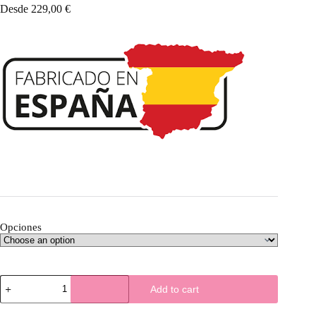
Desde
229,00
€
Opciones
Mesa
Add to cart
de
centro
TRI222