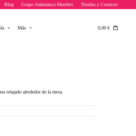
Blog
Grupo Salamanca Muebles
Tiendas y Contacto
fás
Más
0,00
€
Carro
de
compra
as relajado alrededor de la mesa.