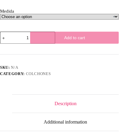
Medida
Colchón
Add to cart
Dis
-
Natur
quantity
SKU:
N/A
CATEGORY:
COLCHONES
Description
Additional information