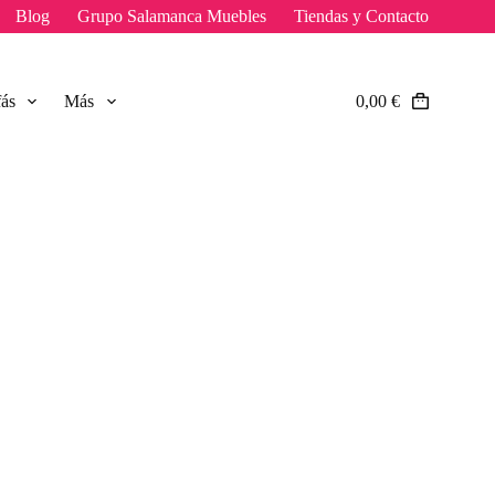
Blog
Grupo Salamanca Muebles
Tiendas y Contacto
fás
Más
0,00
€
Carro
de
compra