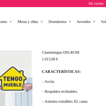
Mi cuenta
lones
Mesas y sillas
Dormitorios
Juveniles
So
Chaiselongue DIS-ROM
1.015,00
€
CARACTERÍSTICAS:
– Arcón.
– Respaldos reclinables.
– Asientos extraíbles XL cama.