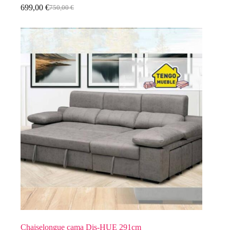
699,00
€
750,00
€
Chaiselongue cama Dis-HUE 291cm