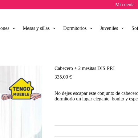
Mi cuenta
lones
Mesas y sillas
Dormitorios
Juveniles
So
Cabecero + 2 mesitas DIS-PRI
335,00
€
No dejes escapar este conjunto de cabecero
dormitorio un lugar elegante, bonito y espe