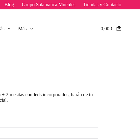
Blog
Grupo Salamanca Muebles
Tiendas y Contacto
fás
Más
0,00
€
Carro
de
compra
 + 2 mesitas con leds incorporados, harán de tu
cial.