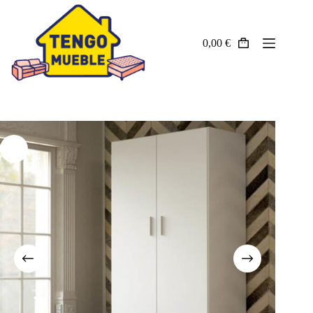
Saltar
al
contenido
0,00
€
Carro
Descanso
de
compra
Salones
Mesas y sillas
Dormitorios
Juveniles
Sofás
Auxiliares
Armarios
Cocinas
PROMOCIONES
OFERTAS EXPOSICIÓN