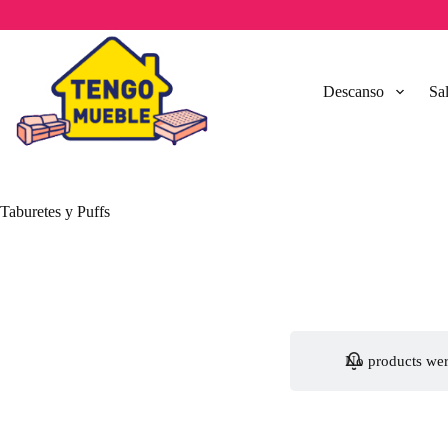
Saltar
al
contenido
Descanso
Sa
Taburetes y Puffs
No products wer