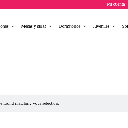
Mi cuenta
lones
Mesas y sillas
Dormitorios
Juveniles
So
e found matching your selection.