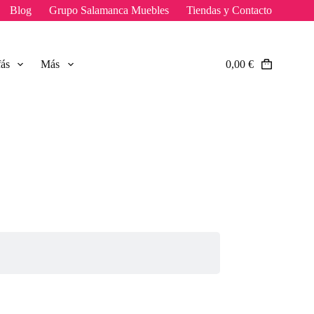
Blog
Grupo Salamanca Muebles
Tiendas y Contacto
fás
Más
0,00
€
Carro
de
compra